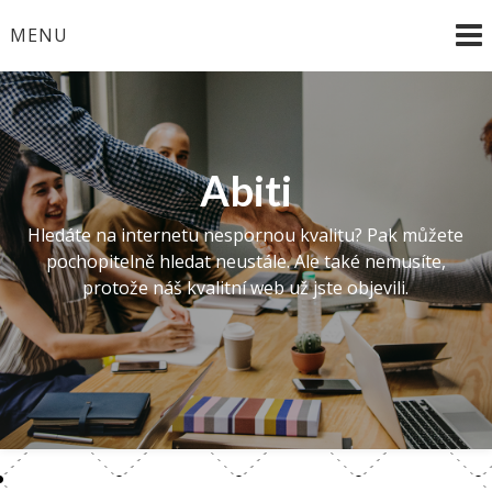
Skip
MENU
to
content
Abiti
Hledáte na internetu nespornou kvalitu? Pak můžete
pochopitelně hledat neustále. Ale také nemusíte,
protože náš kvalitní web už jste objevili.