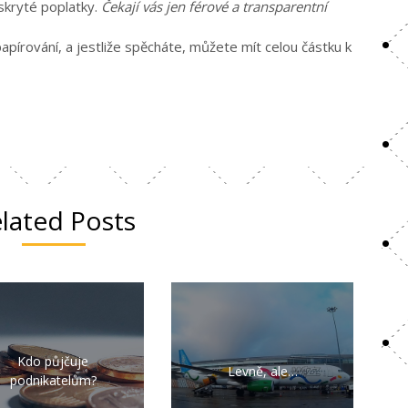
skryté poplatky.
Čekají vás jen férové a transparentní
pírování, a jestliže spěcháte, můžete mít celou částku k
lated Posts
Kdo půjčuje
Levně, ale…
podnikatelům?