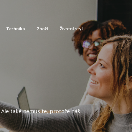
Technika
Zboží
Životní styl
 Ale také nemusíte, protože náš