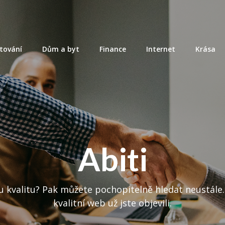
tování
Dům a byt
Finance
Internet
Krása
Abiti
 kvalitu? Pak můžete pochopitelně hledat neustále.
kvalitní web už jste objevili.