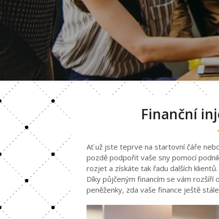
Finanční in
Ať už jste teprve na startovní čáře ne
pozdě podpořit vaše sny pomocí podni
rozjet a získáte tak řadu dalších klientů.
Díky půjčeným financím se vám rozšíří
peněženky, zda vaše finance ještě stále 