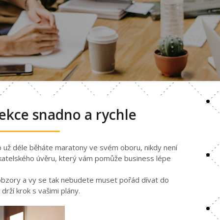
jekce snadno a rychle
bo už déle běháte maratony ve svém oboru, nikdy není
katelského úvěru, který vám pomůže business lépe
 obzory a vy se tak nebudete muset pořád dívat do
drží krok s vašimi plány.