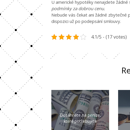
U americké hypotéky nenajdete žádné 
podmínky za dobrou cenu.
Nebude vás čekat ani žádné zbytečné pa
dispozici už po podepsání smlouvy.
4.1/5 - (17 votes)
Re
Dosáhněte na peníze,
které potřebujete