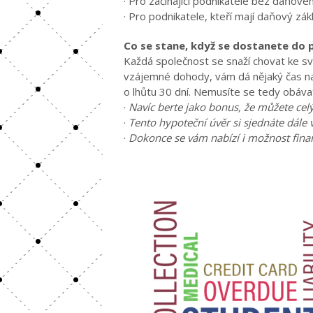
· Pro začínající podnikatele bez daňové
· Pro podnikatele, kteří mají daňový zák
Co se stane, když se dostanete do
Každá společnost se snaží chovat ke s
vzájemné dohody, vám dá nějaký čas na 
o lhůtu 30 dní. Nemusíte se tedy obávat
·
Navíc berte jako bonus, že můžete celý
·
Tento hypoteční úvěr si sjednáte dále 
·
Dokonce se vám nabízí i možnost finan