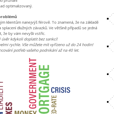
ho přiznání
lad optimalizovaný.
 problémů
vým klientům nanejvýš férově. To znamená, že na základě
splacení dlužných závazků. Ve většině případů se jedná
, že by vám nevyšli vstříc.
 úvěr kdykoli doplatit bez sankcí!
velmi rychle. Vše můžete mít vyřízeno už do 24 hodin!
cování potřeb vašeho podnikání až na 40 let.