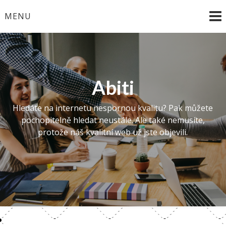
Skip
MENU
to
content
Abiti
Hledáte na internetu nespornou kvalitu? Pak můžete
pochopitelně hledat neustále. Ale také nemusíte,
protože náš kvalitní web už jste objevili.