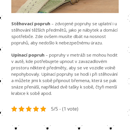
Stěhovací popruh
– zdvojené popruhy se uplatní i u
stěhování těžších předmětů, jako je nábytek a domácí
spotřebiče. Zde ovšem musíte dbát na nosnost
popruhů, aby nedošlo k nebezpečnému úrazu.
Upínací popruh
– popruhy v metráži se mohou hodit
v autě, kde potřebujete upnout v zavazadlovém
prostoru některé předměty, aby se ve vozidle volně
nepohybovaly. Upínací popruhy se hodí i při stěhování
a můžete jimi k sobě připnout břemena, která se pak
snáze přenáší, například dvě tašky k sobě, čtyři menší
krabice k sobě apod.
5/5 - (1 vote)