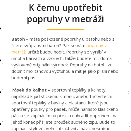
K čemu upotřebit
popruhy v metráži
Batoh
– máte poškozené popruhy u batohu nebo si
šijete svůj vlastní batoh? Pak se vám
popruhy v
metráži
určitě budou hodit. Popruhy se vyrábí v
mnoha barvách a vzorech, takže budete mít doma
vysloveně originální výrobek. Popruhy na batoh lze
doplnit molitanovou výztuhou a mít je jako prsní nebo
bederní pás.
Pásek do kalhot
– sportovní tepláky a kalhoty,
například k judistickému kimonu, anebo tříčtvrteční
sportovní tepláky z bavlny a elastanu, které jsou
opatřeny poutky pro pásek, může namísto klasického
pásku se zapínáním na přezku nahradit popruhem, na
jehož konec přišijete proužek suchého zipu. Bude to
zapínání stylové, velmi atraktivní a navíc nesmírně