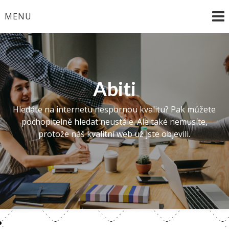
Skip
MENU
to
content
Abiti
Hledáte na internetu nespornou kvalitu? Pak můžete
pochopitelně hledat neustále. Ale také nemusíte,
protože náš kvalitní web už jste objevili.