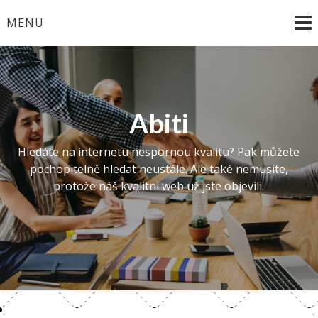
Skip
MENU
to
content
Abiti
Hledáte na internetu nespornou kvalitu? Pak můžete
pochopitelně hledat neustále. Ale také nemusíte,
protože náš kvalitní web už jste objevili.