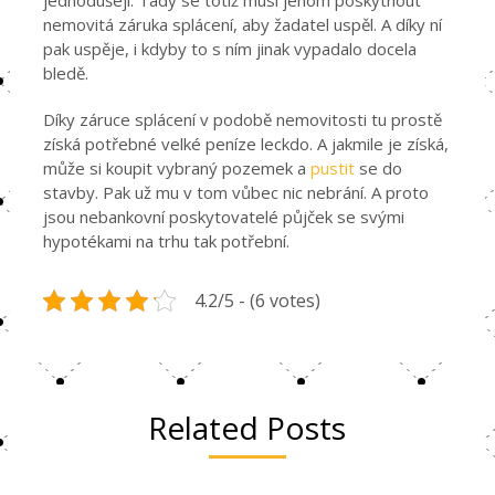
jednodušeji. Tady se totiž musí jenom poskytnout
nemovitá záruka splácení, aby žadatel uspěl. A díky ní
pak uspěje, i kdyby to s ním jinak vypadalo docela
bledě.
Díky záruce splácení v podobě nemovitosti tu prostě
získá potřebné velké peníze leckdo. A jakmile je získá,
může si koupit vybraný pozemek a
pustit
se do
stavby. Pak už mu v tom vůbec nic nebrání. A proto
jsou nebankovní poskytovatelé půjček se svými
hypotékami na trhu tak potřební.
4.2/5 - (6 votes)
Related Posts