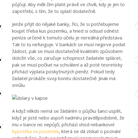
půjčují. Aby měli čím platit právě ve chvíli, kdy je jim to
zapotřebí, s tím, že to splatí dodatečně.
Jenže přijít do nějaké banky, říci, že si potřebujeme
koupit třeba kus pozemku, a hned si odsud odnést
peníze určené k tomuto účelu je nereálná představa.
Tak to tu nefunguje. V bankách se musí nejprve podat
žádost, pak se musí dostatečně kvalitním způsobem
doložit vše, co zaručuje schopnost žadatele splácet,
pak se musí počkat na schválení a až poté teoreticky
přichází výplata poskytnutých peněz. Pokud tedy
žadatel prokáže svoji bonitu dostatečně. Jinak má
smůlu.
A když někdo nemá se žádáním o půjčku šanci uspět,
když je jisté nebo aspoň nadmíru pravděpodobné, že
mu v bance nic nepůjčí, přichází vhod nebankovní
hypotéka na pozemek
, která se dá získat o poznání