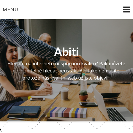
Skip
MENU
to
content
Abiti
Hledáte na internetu nespornou kvalitu? Pak můžete
pochopitelně hledat neustále. Ale také nemusíte,
protože náš kvalitní web už jste objevili.