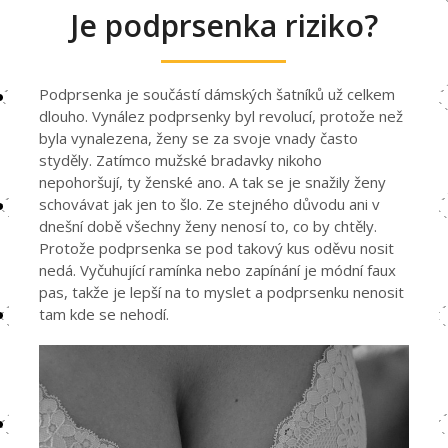
Je podprsenka riziko?
Podprsenka je součástí dámských šatníků už celkem
dlouho. Vynález podprsenky byl revolucí, protože než
byla vynalezena, ženy se za svoje vnady často
styděly. Zatímco mužské bradavky nikoho
nepohoršují, ty ženské ano. A tak se je snažily ženy
schovávat jak jen to šlo. Ze stejného důvodu ani v
dnešní době všechny ženy nenosí to, co by chtěly.
Protože podprsenka se pod takový kus oděvu nosit
nedá. Vyčuhující ramínka nebo zapínání je módní faux
pas, takže je lepší na to myslet a podprsenku nenosit
tam kde se nehodí.