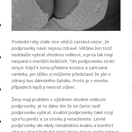
Poslední roky stále více vědců zastává názor, že
podprsenky navíc nejsou zdravé. Většina žen totiž
nedokáže vybrat vhodnou velikost, a prsa tak mají
nacpaná v menších košíčcích. Tím podprsenka ztrácí
smysl. Když k tomu přidáme kostice a zařezaná
ramínka, jen těžko si můžeme představit že jde o
zdravý kus dámského šatníku. Proto je v mnoha
případech lepší ji nenosit vůbec.
Ženy mají problém s výběrem vhodné velikosti
podprsenky. Je to dáno tím že se často sedí
podprsenku vybírat. Kvalitní podprsenky také stojí
sportu peněz a za stovku ji neseženete. Levné
podprsenky ale nikdy nenabídnou kvalitu a komfort
jako ta, která bohužel stojí i tisíce korun. Jenže taková