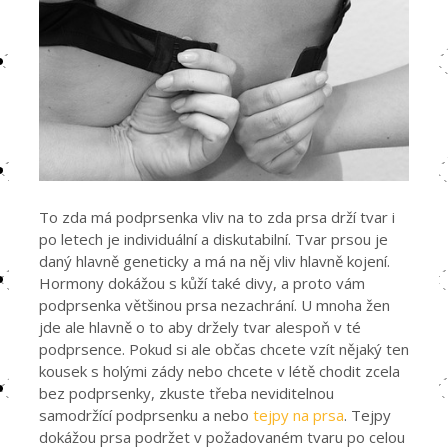
To zda má podprsenka vliv na to zda prsa drží tvar i
po letech je individuální a diskutabilní. Tvar prsou je
daný hlavně geneticky a má na něj vliv hlavně kojení.
Hormony dokážou s kůží také divy, a proto vám
podprsenka většinou prsa nezachrání. U mnoha žen
jde ale hlavně o to aby držely tvar alespoň v té
podprsence. Pokud si ale občas chcete vzít nějaký ten
kousek s holými zády nebo chcete v létě chodit zcela
bez podprsenky, zkuste třeba neviditelnou
samodržící podprsenku a nebo
tejpy na prsa
. Tejpy
dokážou prsa podržet v požadovaném tvaru po celou