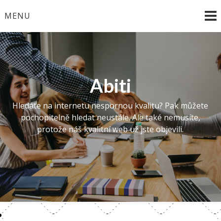
Skip
MENU
to
content
Abiti
Hledáte na internetu nespornou kvalitu? Pak můžete
pochopitelně hledat neustále. Ale také nemusíte,
protože náš kvalitní web už jste objevili.