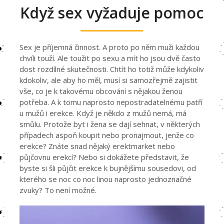
Když sex vyžaduje pomoc
Sex je příjemná činnost. A proto po něm muži každou
chvíli touží. Ale toužit po sexu a mít ho jsou dvě často
dost rozdílné skutečnosti. Chtít ho totiž může kdykoliv
kdokoliv, ale aby ho měl, musí si samozřejmě zajistit
vše, co je k takovému obcování s nějakou ženou
potřeba. A k tomu naprosto nepostradatelnému patří
u mužů i erekce. Když je někdo z mužů nemá, má
smůlu. Protože byt i žena se dají sehnat, v některých
případech aspoň koupit nebo pronajmout, jenže co
erekce? Znáte snad nějaký erektmarket nebo
půjčovnu erekcí? Nebo si dokážete představit, že
byste si šli půjčit erekce k bujnějšímu sousedovi, od
kterého se noc co noc linou naprosto jednoznačné
zvuky? To není možné.